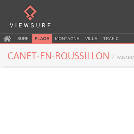
SURF
PLAGE
MONTAGNE
VILLE
TRAFIC
CANET-EN-ROUSSILLON
PANOR