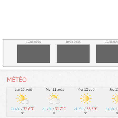
45
10/08 00:00
10/08 00:15
10/08 00:
MÉTÉO
Lun 10 août
Mar 11 août
Mer 12 août
Jeu 1
32.6°C
31.7°C
33.5°C
21.6°C
/
21.7°C
/
21.7°C
/
23.3°C
/