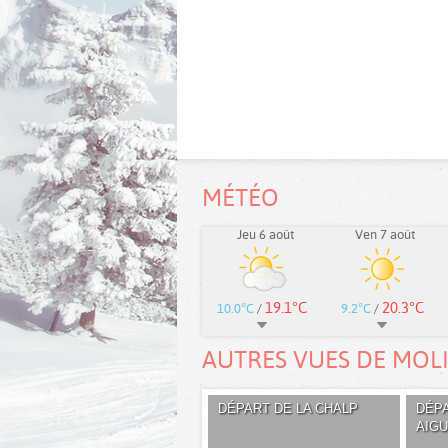
MÉTÉO
Jeu 6 août
Ven 7 août
19.1°C
20.3°C
10.0°C
/
9.2°C
/
AUTRES VUES DE MOL
DÉPART DE LA CHALP
DÉPA
AIG