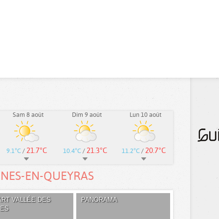
Sam 8 août
Dim 9 août
Lun 10 août
21.7°C
21.3°C
20.7°C
9.1°C
/
10.4°C
/
11.2°C
/
INES-EN-QUEYRAS
RT VALLÉE DES
PANORAMA
UES