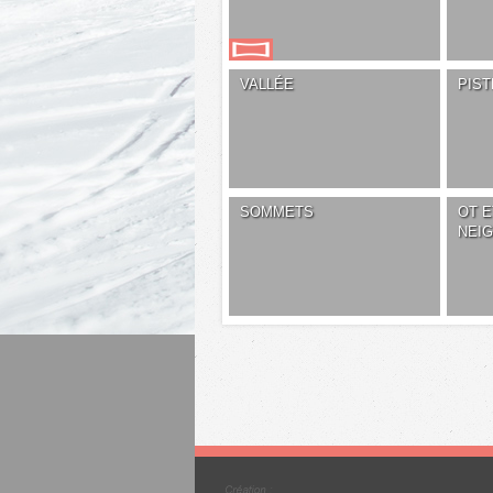
VALLÉE
PIST
SOMMETS
OT E
NEI