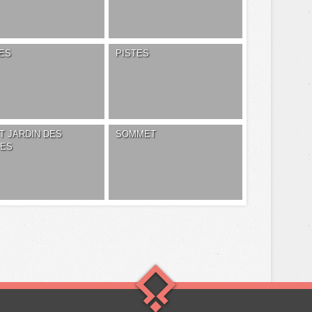
ES
PISTES
T JARDIN DES
SOMMET
GES