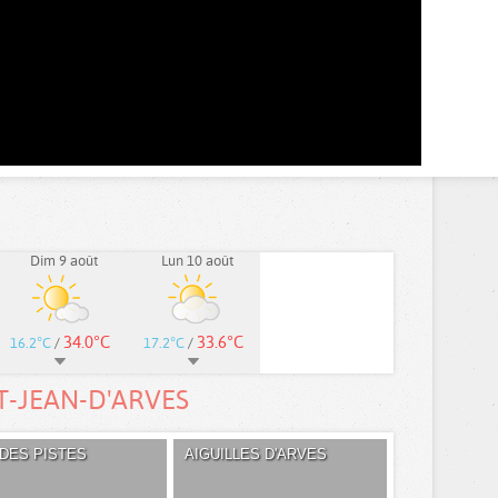
Dim 9 août
Lun 10 août
34.0°C
33.6°C
16.2°C
/
17.2°C
/
T-JEAN-D'ARVES
DES PISTES
AIGUILLES D'ARVES