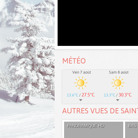
MÉTÉO
Ven 7 août
Sam 8 août
27.5°C
30.3°C
13.6°C
/
13.3°C
/
AUTRES VUES DE SAIN
PANORAMIQUE HD
BAS 