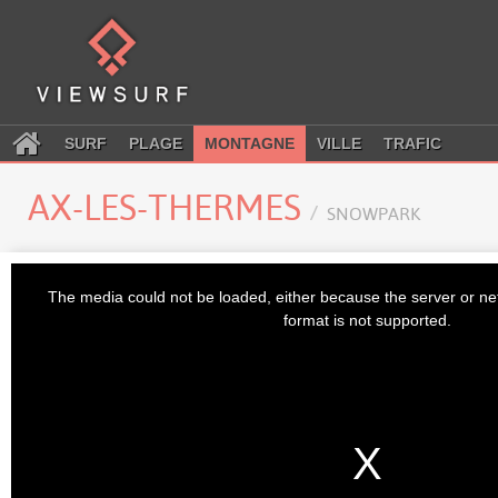
SURF
PLAGE
MONTAGNE
VILLE
TRAFIC
AX-LES-THERMES
SNOWPARK
This
is
The media could not be loaded, either because the server or ne
a
modal
format is not supported.
window.