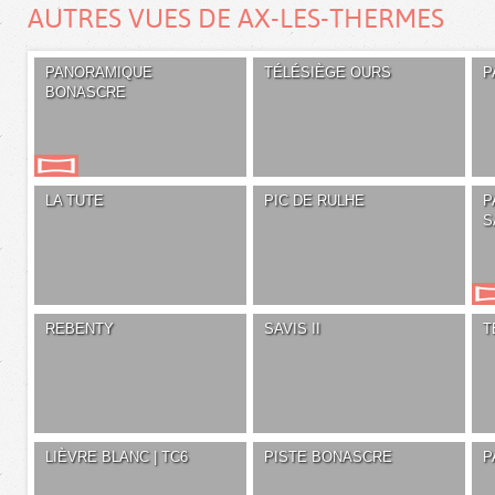
AUTRES VUES DE AX-LES-THERMES
PANORAMIQUE
TÉLÉSIÈGE OURS
P
BONASCRE
LA TUTE
PIC DE RULHE
P
S
REBENTY
SAVIS II
T
LIÈVRE BLANC | TC6
PISTE BONASCRE
P