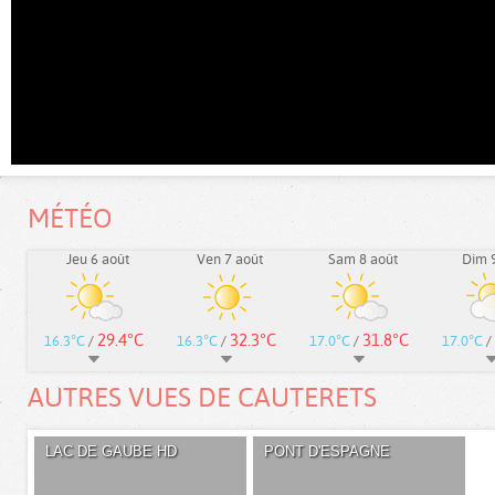
MÉTÉO
Jeu 6 août
Ven 7 août
Sam 8 août
Dim 9
29.4°C
32.3°C
31.8°C
16.3°C
/
16.3°C
/
17.0°C
/
17.0°C
/
AUTRES VUES DE CAUTERETS
LAC DE GAUBE HD
PONT D'ESPAGNE