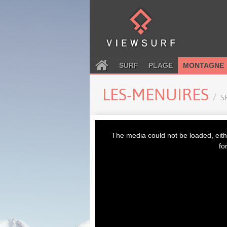
SURF
PLAGE
MONTAGNE
LES-MENUIRES
S
This
is
The media could not be loaded, eith
a
modal
fo
window.