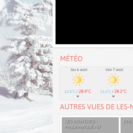
MÉTÉO
Jeu 6 août
Ven 7 août
28.4°C
28.2°C
15.0°C
/
13.6°C
/
AUTRES VUES DE LES-
LES BRUYÈRES -
BRU
PANORAMIQUE HD