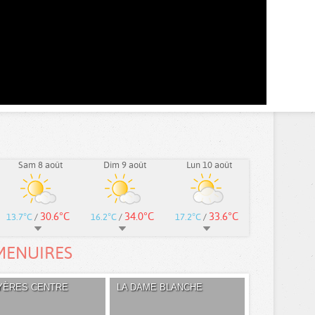
Sam 8 août
Dim 9 août
Lun 10 août
30.6°C
34.0°C
33.6°C
13.7°C
/
16.2°C
/
17.2°C
/
MENUIRES
YÈRES CENTRE
LA DAME BLANCHE