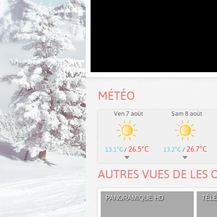
MÉTÉO
Ven 7 août
Sam 8 août
26.5°C
26.7°C
13.1°C
/
13.2°C
/
AUTRES VUES DE LES 
PANORAMIQUE HD
TÉL