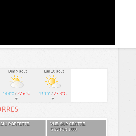
Dim 9 août
Lun 10 août
27.6°C
27.3°C
14.4°C
/
15.1°C
/
ORRES
ÉSKI PORTETTE
VUE SUR CENTRE
STATION 1650