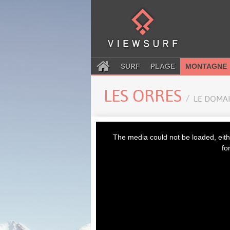
SURF
PLAGE
MONTAGNE
LES ORRES
LE DOMAI
This
is
The media could not be loaded, eith
a
modal
fo
window.