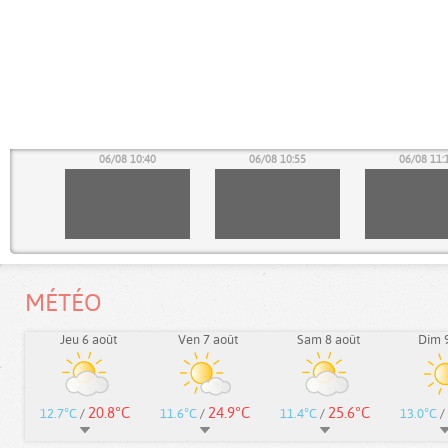
25
06/08 10:40
06/08 10:55
06/08 11:
MÉTÉO
Jeu 6 août
Ven 7 août
Sam 8 août
Dim 9
20.8°C
24.9°C
25.6°C
12.7°C
/
11.6°C
/
11.4°C
/
13.0°C
/