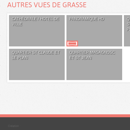
AUTRES VUES DE GRASSE
CATHÉDRALE / HOTEL DE
PANORAMIQUE HD
Q
VILLE
S
P
QUARTIER ST CLAUDE ET
QUARTIER MAGAGNOSC
LE PLAN
ET ST JEAN