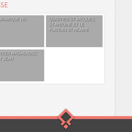
SSE
ORAMIQUE HD
QUARTIER ST JACQUES,
ST ANTOINE ET LE
PLATEAU ST HILAIRE
RTIER MAGAGNOSC
T JEAN