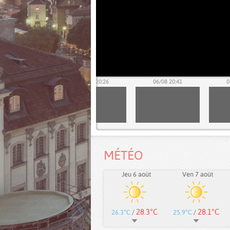
06/08 20:11
06/08 20:26
06/08 20:41
0
MÉTÉO
Jeu 6 août
Ven 7 août
28.3°C
28.1°C
26.3°C
/
25.9°C
/