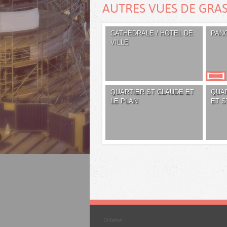
AUTRES VUES DE GRA
CATHÉDRALE / HOTEL DE
PAN
VILLE
QUARTIER ST CLAUDE ET
QUA
LE PLAN
ET S