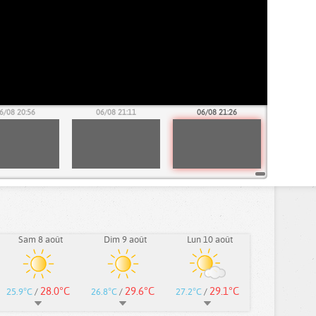
6/08 20:56
06/08 21:11
06/08 21:26
Sam 8 août
Dim 9 août
Lun 10 août
28.0°C
29.6°C
29.1°C
25.9°C
/
26.8°C
/
27.2°C
/