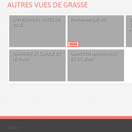
AUTRES VUES DE GRASSE
CATHÉDRALE / HOTEL DE
PANORAMIQUE HD
Q
VILLE
S
P
QUARTIER ST CLAUDE ET
QUARTIER MAGAGNOSC
LE PLAN
ET ST JEAN