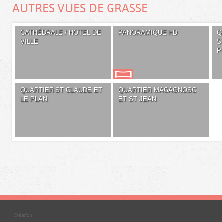
AUTRES VUES DE GRASSE
CATHÉDRALE / HOTEL DE
PANORAMIQUE HD
Q
VILLE
S
P
QUARTIER ST CLAUDE ET
QUARTIER MAGAGNOSC
LE PLAN
ET ST JEAN