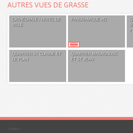
AUTRES VUES DE GRASSE
CATHÉDRALE / HOTEL DE
PANORAMIQUE HD
Q
VILLE
S
P
QUARTIER ST CLAUDE ET
QUARTIER MAGAGNOSC
LE PLAN
ET ST JEAN