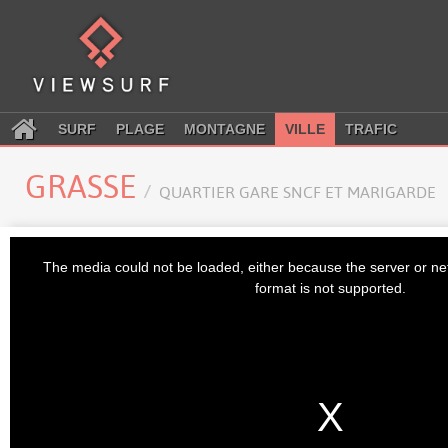
SURF
PLAGE
MONTAGNE
VILLE
TRAFIC
GRASSE
QUARTIER GARE SNCF ET MARIGARDE
This
is
The media could not be loaded, either because the server or ne
a
modal
format is not supported.
window.