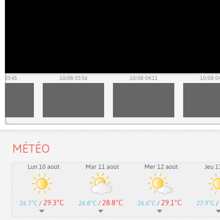
8 03:41
10/08 03:56
10/08 04:11
10/08 0
MÉTÉO
Lun 10 août
Mar 11 août
Mer 12 août
Jeu 1
29.3°C
28.8°C
29.1°C
26.7°C
/
26.8°C
/
26.6°C
/
27.9°C
/