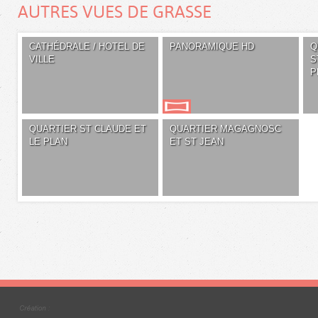
AUTRES VUES DE GRASSE
CATHÉDRALE / HOTEL DE
PANORAMIQUE HD
Q
VILLE
S
P
QUARTIER ST CLAUDE ET
QUARTIER MAGAGNOSC
LE PLAN
ET ST JEAN