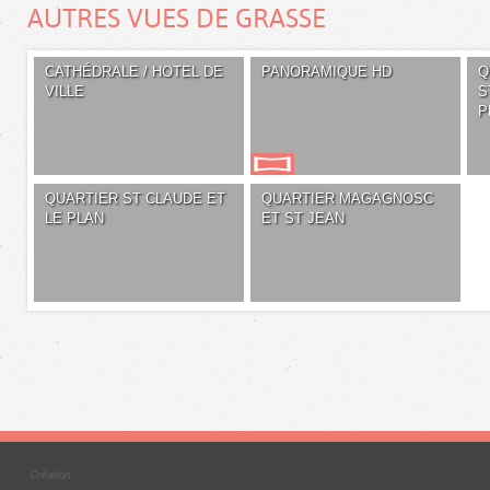
AUTRES VUES DE GRASSE
CATHÉDRALE / HOTEL DE
PANORAMIQUE HD
Q
VILLE
S
P
QUARTIER ST CLAUDE ET
QUARTIER MAGAGNOSC
LE PLAN
ET ST JEAN