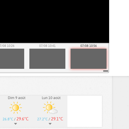
7/08 10:26
07/08 10:41
07/08 10:56
Dim 9 août
Lun 10 août
29.6°C
29.1°C
26.8°C
/
27.2°C
/