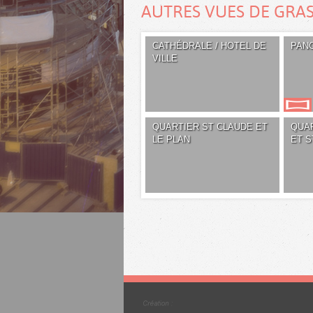
AUTRES VUES DE GRA
CATHÉDRALE / HOTEL DE
PAN
VILLE
QUARTIER ST CLAUDE ET
QUA
LE PLAN
ET S