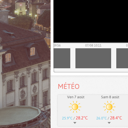
07/08 09:41
07/08 09:56
07/08 10:11
0
MÉTÉO
Ven 7 août
Sam 8 août
28.2°C
28.4°C
25.9°C
/
26.0°C
/