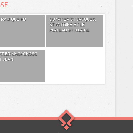
SSE
ORAMIQUE HD
QUARTIER ST JACQUES,
ST ANTOINE ET LE
PLATEAU ST HILAIRE
RTIER MAGAGNOSC
T JEAN