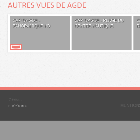
AUTRES VUES DE AGDE
CAP D'AGDE -
CAP D'AGDE - PLAGE DU
C
PANORAMIQUE HD
CENTRE NAUTIQUE
R
MENTION