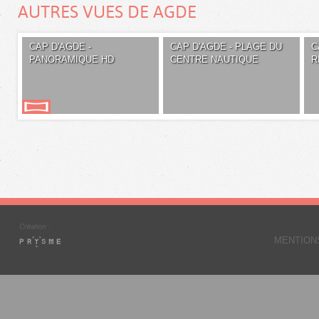
AUTRES VUES DE AGDE
CAP D'AGDE -
CAP D'AGDE - PLAGE DU
C
PANORAMIQUE HD
CENTRE NAUTIQUE
R
MENTION