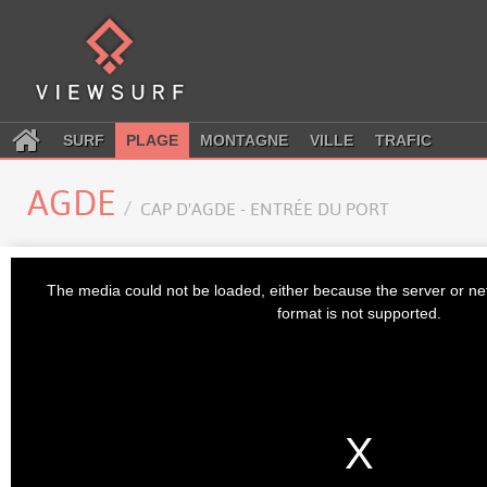
SURF
PLAGE
MONTAGNE
VILLE
TRAFIC
AGDE
CAP D'AGDE - ENTRÉE DU PORT
This
is
The media could not be loaded, either because the server or ne
a
modal
format is not supported.
window.