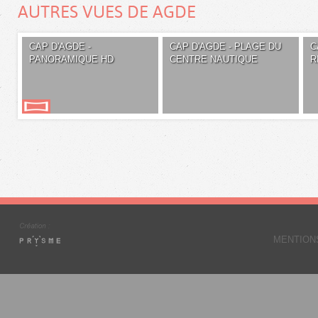
AUTRES VUES DE AGDE
CAP D'AGDE -
CAP D'AGDE - PLAGE DU
C
PANORAMIQUE HD
CENTRE NAUTIQUE
R
MENTION