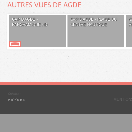
AUTRES VUES DE AGDE
CAP D'AGDE -
CAP D'AGDE - PLAGE DU
C
PANORAMIQUE HD
CENTRE NAUTIQUE
R
MENTION