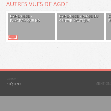
AUTRES VUES DE AGDE
CAP D'AGDE -
CAP D'AGDE - PLAGE DU
C
PANORAMIQUE HD
CENTRE NAUTIQUE
R
MENTION